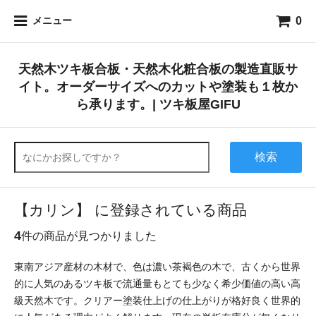
0
メニュー
天然木ツキ板合板・天然木化粧合板の製造直販サ
イト。オーダーサイズへのカットや塗装も１枚か
ら承ります。| ツキ板屋GIFU
検索
【カリン】 に登録されている商品
4
件の商品が見つかりました
東南アジア産材の木材で、色は濃い茶褐色の木で、古くから世界
的に人気のあるツキ板で流通量もとても少なく希少価値の高い高
級天然木です。クリアー塗装仕上げの仕上がりが格好良く世界的