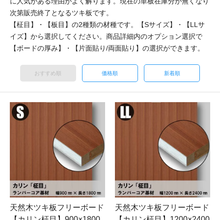
に人気がある理由がよく解ります。現在の単板在庫分が無くなり
次第販売終了となるツキ板です。
【柾目】・【板目】の2種類の材種です。【Sサイズ】・【LLサ
イズ】から選択してください。商品詳細内のオプション選択で
【ボードの厚み】・【片面貼り/両面貼り】の選択ができます。
おすすめ順
価格順
新着順
天然木ツキ板フリーボード
天然木ツキ板フリーボード
【カリン柾目】900×1800
【カリン柾目】1200×2400