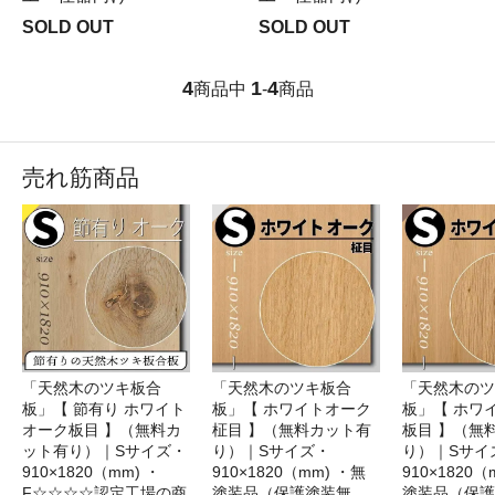
SOLD OUT
SOLD OUT
4
1
4
商品中
-
商品
売れ筋商品
「天然木のツキ板合
「天然木のツキ板合
「天然木のツ
板」【 節有り ホワイト
板」【 ホワイトオーク
板」【 ホワ
オーク板目 】（無料カ
柾目 】（無料カット有
板目 】（無
ット有り）｜Sサイズ・
り）｜Sサイズ・
り）｜Sサイ
910×1820（mm) ・
910×1820（mm) ・無
910×1820（
F☆☆☆☆認定工場の商
塗装品（保護塗装無
塗装品（保護