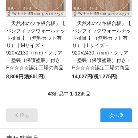
「天然木のツキ板合板」【
「天然木のツキ板合板」【
パシフィックウォールナッ
パシフィックウォールナッ
ト柾目 】（無料カット有
ト柾目 】（無料カット有
り）｜Mサイズ・
り）｜Lサイズ・
920×2130（mm)・クリア
920×2430（mm)・クリア
ー塗装（保護塗装）付き・
ー塗装（保護塗装）付き・
F☆☆☆☆認定工場の商品
F☆☆☆☆認定工場の商品
8,809円(税801円)
14,027円(税1,275円)
43
1
12
商品中
-
商品
戻る
次へ