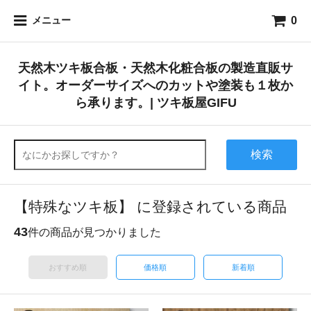
0
メニュー
天然木ツキ板合板・天然木化粧合板の製造直販サ
イト。オーダーサイズへのカットや塗装も１枚か
ら承ります。| ツキ板屋GIFU
検索
【特殊なツキ板】 に登録されている商品
43
件の商品が見つかりました
おすすめ順
価格順
新着順