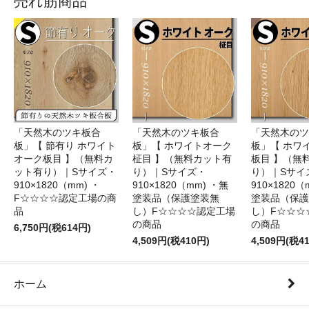
売れ筋商品
「天然木のツキ板合
「天然木のツキ板合
「天然木のツ
板」【 節有り ホワイト
板」【 ホワイトオーク
板」【 ホワ
オーク板目 】（無料カ
柾目 】（無料カット有
板目 】（無
ット有り）｜Sサイズ・
り）｜Sサイズ・
り）｜Sサイ
910×1820（mm) ・
910×1820（mm) ・無
910×1820（
F☆☆☆☆認定工場の商
塗装品（保護塗装無
塗装品（保護
品
し）F☆☆☆☆認定工場
し）F☆☆☆
の商品
の商品
6,750円(税614円)
4,509円(税410円)
4,509円(税4
ホーム