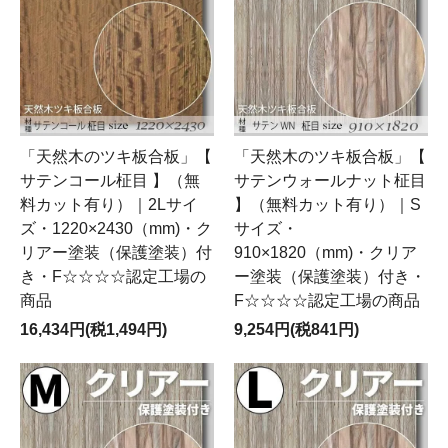
「天然木のツキ板合板」【
「天然木のツキ板合板」【
サテンコール柾目 】（無
サテンウォールナット柾目
料カット有り）｜2Lサイ
】（無料カット有り）｜S
ズ・1220×2430（mm)・ク
サイズ・
リアー塗装（保護塗装）付
910×1820（mm)・クリア
き・F☆☆☆☆認定工場の
ー塗装（保護塗装）付き・
商品
F☆☆☆☆認定工場の商品
16,434円(税1,494円)
9,254円(税841円)