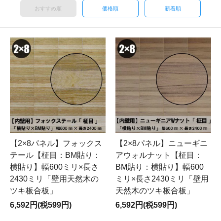
おすすめ順
価格順
新着順
【2×8パネル】フォックス
【2×8パネル】ニューギニ
テール【柾目：BM貼り：
アウォルナット【柾目：
横貼り】幅600ミリ×長さ
BM貼り：横貼り】幅600
2430ミリ「壁用天然木の
ミリ×長さ2430ミリ「壁用
ツキ板合板」
天然木のツキ板合板」
6,592円(税599円)
6,592円(税599円)