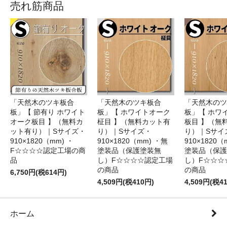
売れ筋商品
「天然木のツキ板合
「天然木のツキ板合
「天然木のツ
板」【 節有り ホワイト
板」【 ホワイトオーク
板」【 ホワ
オーク板目 】（無料カ
柾目 】（無料カット有
板目 】（無
ット有り）｜Sサイズ・
り）｜Sサイズ・
り）｜Sサイ
910×1820（mm) ・
910×1820（mm) ・無
910×1820（
F☆☆☆☆認定工場の商
塗装品（保護塗装無
塗装品（保護
品
し）F☆☆☆☆認定工場
し）F☆☆☆
の商品
の商品
6,750円(税614円)
4,509円(税410円)
4,509円(税4
ホーム