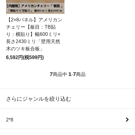
【2×8パネル】アメリカン
チェリー【板目：TB貼
り：横貼り】幅600ミリ×
長さ2430ミリ「壁用天然
木のツキ板合板」
6,592円(税599円)
7
1
7
商品中
-
商品
さらにジャンルを絞り込む
2*8