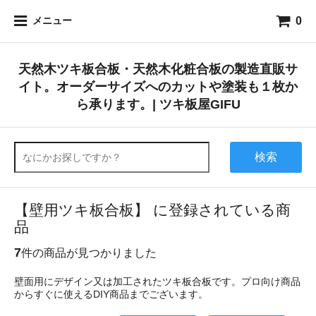
0
メニュー
天然木ツキ板合板・天然木化粧合板の製造直販サ
イト。オーダーサイズへのカットや塗装も１枚か
ら承ります。| ツキ板屋GIFU
検索
【壁用ツキ板合板】 に登録されている商
品
7
件の商品が見つかりました
壁面用にデザイン又は加工されたツキ板合板です。プロ向け商品
からすぐに使えるDIY商品までございます。