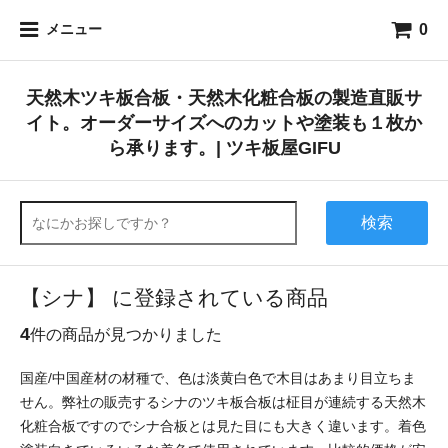
0
メニュー
天然木ツキ板合板・天然木化粧合板の製造直販サ
イト。オーダーサイズへのカットや塗装も１枚か
ら承ります。| ツキ板屋GIFU
検索
【シナ】 に登録されている商品
4
件の商品が見つかりました
国産/中国産材の材種で、色は淡黄白色で木目はあまり目立ちま
せん。弊社の販売するシナのツキ板合板は柾目が連続する天然木
化粧合板ですのでシナ合板とは見た目にも大きく違います。着色