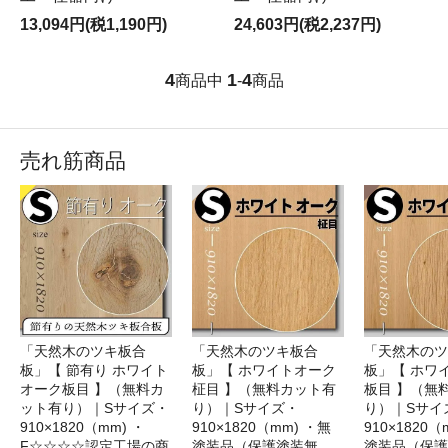
13,094円(税1,190円)
24,603円(税2,237円)
4
1
4
商品中
-
商品
売れ筋商品
「天然木のツキ板合
「天然木のツキ板合
「天然木のツ
板」【 節有り ホワイト
板」【 ホワイトオーク
板」【 ホワ
オーク板目 】（無料カ
柾目 】（無料カット有
板目 】（無
ット有り）｜Sサイズ・
り）｜Sサイズ・
り）｜Sサイ
910×1820（mm) ・
910×1820（mm) ・無
910×1820（
F☆☆☆☆認定工場の商
塗装品（保護塗装無
塗装品（保護