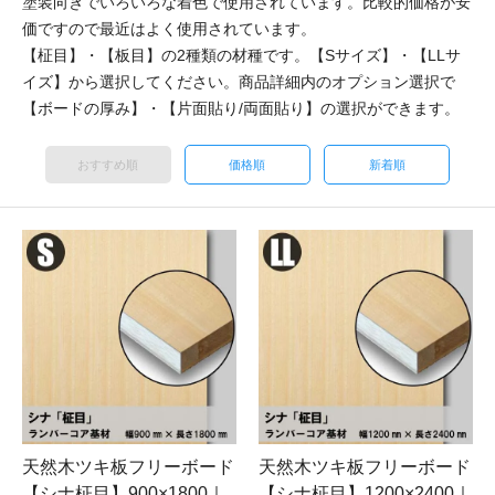
塗装向きでいろいろな着色で使用されています。比較的価格が安
価ですので最近はよく使用されています。
【柾目】・【板目】の2種類の材種です。【Sサイズ】・【LLサ
イズ】から選択してください。商品詳細内のオプション選択で
【ボードの厚み】・【片面貼り/両面貼り】の選択ができます。
おすすめ順
価格順
新着順
天然木ツキ板フリーボード
天然木ツキ板フリーボード
【シナ柾目】900×1800｜
【シナ柾目】1200×2400｜