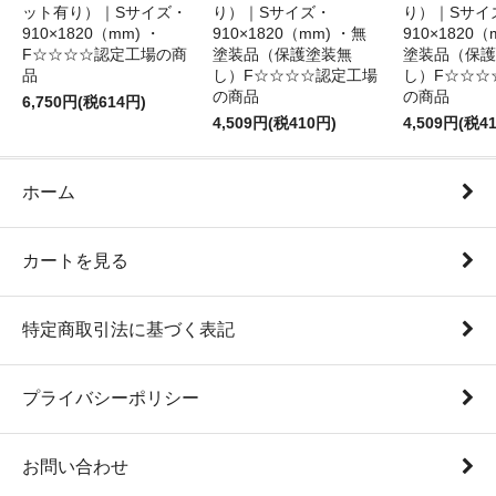
ット有り）｜Sサイズ・
り）｜Sサイズ・
り）｜Sサイ
910×1820（mm) ・
910×1820（mm) ・無
910×1820（
F☆☆☆☆認定工場の商
塗装品（保護塗装無
塗装品（保護
品
し）F☆☆☆☆認定工場
し）F☆☆☆
の商品
の商品
6,750円(税614円)
4,509円(税410円)
4,509円(税4
ホーム
カートを見る
特定商取引法に基づく表記
プライバシーポリシー
お問い合わせ