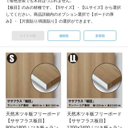
で着色塗装でも木目はつぶれません。
【板目】のみの材種です。【Sサイズ】・【LLサイズ】から選択
してください。商品詳細内のオプション選択で【ボードの厚
み】・【片面貼り/両面貼り】の選択ができます。
おすすめ順
価格順
新着順
天然木ツキ板フリーボード
天然木ツキ板フリーボード
【ササフラス板目】
【ササフラス板目】
900×1800｜ツキ板＋ラン
1200×2400｜ツキ板＋ラン