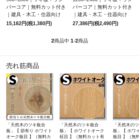
バーコア｜無料カット付き
バーコア｜無料カット付き
｜建具・木工・住器向け
｜建具・木工・住器向け
15,182円(税1,380円)
27,386円(税2,490円)
2
1
2
商品中
-
商品
売れ筋商品
「天然木のツキ板合
「天然木のツキ板合
「天然木のツ
板」【 節有り ホワイト
板」【 ホワイトオーク
板」【 ホワ
オーク板目 】（無料カ
柾目 】（無料カット有
板目 】（無