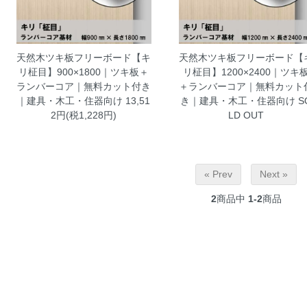
天然木ツキ板フリーボード【キ
天然木ツキ板フリーボード【
リ柾目】900×1800｜ツキ板＋
リ柾目】1200×2400｜ツキ
ランバーコア｜無料カット付き
＋ランバーコア｜無料カット
｜建具・木工・住器向け
13,51
き｜建具・木工・住器向け
S
2円(税1,228円)
LD OUT
« Prev
Next »
2
商品中
1-2
商品