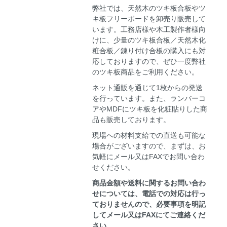
弊社では、天然木のツキ板合板やツ
キ板フリーボードを卸売り販売して
います。工務店様や木工製作者様向
けに、少量のツキ板合板／天然木化
粧合板／錬り付け合板の購入にも対
応しておりますので、ぜひ一度弊社
のツキ板商品をご利用ください。
ネット通販を通じて1枚からの発送
を行っています。また、ランバーコ
アやMDFにツキ板を化粧貼りした商
品も販売しております。
現場への材料支給での直送も可能な
場合がございますので、まずは、お
気軽にメール又はFAXでお問い合わ
せください。
商品金額や送料に関するお問い合わ
せについては、電話での対応は行っ
ておりませんので、必要事項を明記
してメール又はFAXにてご連絡くだ
さい。