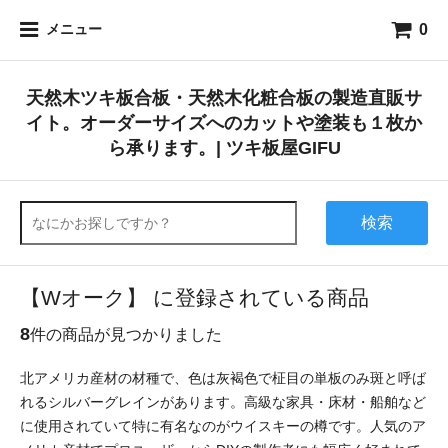
0
メニュー
天然木ツキ板合板・天然木化粧合板の製造直販サ
イト。オーダーサイズへのカットや塗装も１枚か
ら承ります。| ツキ板屋GIFU
検索
【Wオーク】 に登録されている商品
8
件の商品が見つかりました
北アメリカ産材の材種で、色は灰褐色で柾目の単板のみ斑と呼ば
れるシルバーグレインがあります。高級な家具・床材・船舶など
に使用されていて特に有名なのがウイスキーの樽です。人気のア