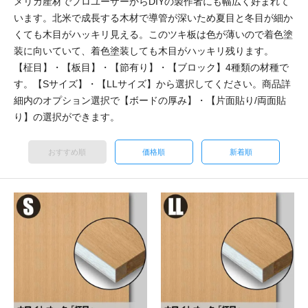
メリカ産材でプロユーザーからDIYの製作者にも幅広く好まれて
います。北米で成長する木材で導管が深いため夏目と冬目が細か
くても木目がハッキリ見える。このツキ板は色が薄いので着色塗
装に向いていて、着色塗装しても木目がハッキリ残ります。
【柾目】・【板目】・【節有り】・【ブロック】4種類の材種で
す。【Sサイズ】・【LLサイズ】から選択してください。商品詳
細内のオプション選択で【ボードの厚み】・【片面貼り/両面貼
り】の選択ができます。
おすすめ順
価格順
新着順