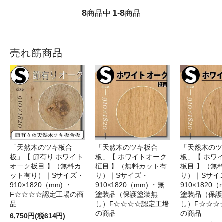
8
1
8
商品中
-
商品
売れ筋商品
「天然木のツキ板合
「天然木のツキ板合
「天然木のツ
板」【 節有り ホワイト
板」【 ホワイトオーク
板」【 ホワ
オーク板目 】（無料カ
柾目 】（無料カット有
板目 】（無
ット有り）｜Sサイズ・
り）｜Sサイズ・
り）｜Sサイ
910×1820（mm) ・
910×1820（mm) ・無
910×1820（
F☆☆☆☆認定工場の商
塗装品（保護塗装無
塗装品（保護
品
し）F☆☆☆☆認定工場
し）F☆☆☆
の商品
の商品
6,750円(税614円)