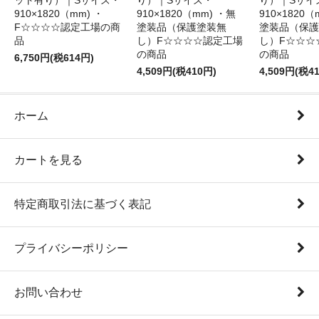
ット有り）｜Sサイズ・
り）｜Sサイズ・
り）｜Sサイ
910×1820（mm) ・
910×1820（mm) ・無
910×1820（
F☆☆☆☆認定工場の商
塗装品（保護塗装無
塗装品（保護
品
し）F☆☆☆☆認定工場
し）F☆☆☆
の商品
の商品
6,750円(税614円)
4,509円(税410円)
4,509円(税4
ホーム
カートを見る
特定商取引法に基づく表記
プライバシーポリシー
お問い合わせ