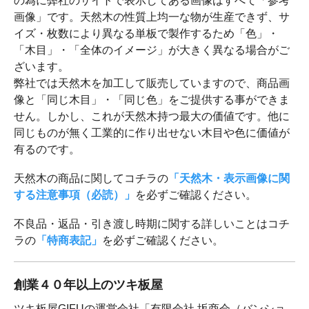
の為に弊社のサイトで表示してある画像はすべて「参考
画像」です。天然木の性質上均一な物が生産できず、サ
イズ・枚数により異なる単板で製作するため「色」・
「木目」・「全体のイメージ」が大きく異なる場合がご
ざいます。
弊社では天然木を加工して販売していますので、商品画
像と「同じ木目」・「同じ色」をご提供する事ができま
せん。しかし、これが天然木持つ最大の価値です。他に
同じものが無く工業的に作り出せない木目や色に価値が
有るのです。
天然木の商品に関してコチラの
「天然木・表示画像に関
する注意事項（必読）」
を必ずご確認ください。
不良品・返品・引き渡し時期に関する詳しいことはコチ
ラの
「特商表記」
を必ずご確認ください。
創業４０年以上のツキ板屋
ツキ板屋GIFUの運営会社「有限会社 坂商会（バンショ