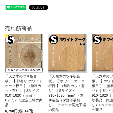
売れ筋商品
「天然木のツキ板合
「天然木のツキ板合
「天然木のツ
板」【 節有り ホワイト
板」【 ホワイトオーク
板」【 ホワ
オーク板目 】（無料カ
柾目 】（無料カット有
板目 】（無
ット有り）｜Sサイズ・
り）｜Sサイズ・
り）｜Sサイ
910×1820（mm) ・
910×1820（mm) ・無
910×1820（
F☆☆☆☆認定工場の商
塗装品（保護塗装無
塗装品（保護
品
し）F☆☆☆☆認定工場
し）F☆☆☆
の商品
の商品
6,750円(税614円)