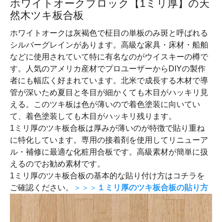
ホワイトオークブロック【1ミリ厚】の天
然木ツキ板合板
ホワイトオークは灰褐色で柾目の単板のみ斑と呼ばれる
シルバーグレインがあります。高級な家具・床材・船舶
などに使用されていて特に有名なのがウイスキーの樽で
す。人気のアメリカ産材でプロユーザーからDIYの製作
者にも幅広く好まれています。北米で成長する木材で導
管が深いため夏目と冬目が細かくても木目がハッキリ見
える。このツキ板は色が薄いので着色塗装に向いてい
て、着色塗装しても木目がハッキリ残ります。
1ミリ厚のツキ板合板は厚みが薄いのが特徴で貼り重ね
に特化しています。専用の接着剤を使用してリニューア
ル・補修に最適な化粧用合板です。高級素材が簡単に扱
えるのでお勧め素材です。
1ミリ厚のツキ板合板の基本的な貼り付け方はコチラを
ご確認ください。
＞＞＞
１ミリ厚のツキ板合板の貼り方