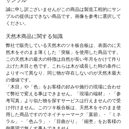
サンプル
誠に申し訳ございませんがこの商品は製造工程的にサン
プルの提供はできない商品です。画像を参考に選択して
ください。
天然木商品に関する知識
弊社で販売している天然木のツキ板合板は、表面のに天
然木をそのまま薄くした「突板」を使用した商品です。
この天然木の最大の特徴は自然が長い年月をかけて作り
上げた木目と色です。これらは木が成長した時の条件に
よりすべて異なり、同じ物が存在しないのが天然木最大
の価値です。
「木目」や「色」をお客様の好みや施行の現場に合わせ
て弊社で変える事はできません。「現場の端材」・「参
考写真」より似た物を探すサービスは行えませんので受
け付けません。このツキ板合板は、天然木をそのまま使
用した商品ですのでネイチャーマーク「葉節」・「ミネ
ラル」・「色ムラ」・「目曲がり」「縮杢」をお客様の
御要望で無くす事もできません。