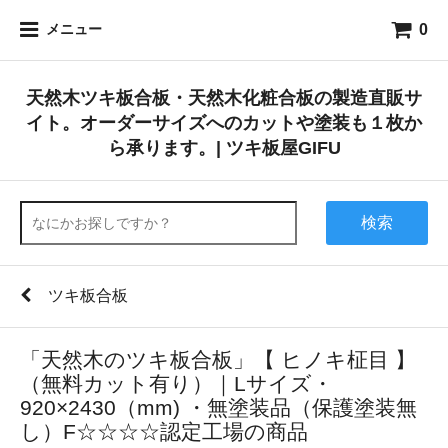
0
メニュー
天然木ツキ板合板・天然木化粧合板の製造直販サ
イト。オーダーサイズへのカットや塗装も１枚か
ら承ります。| ツキ板屋GIFU
検索
ツキ板合板
「天然木のツキ板合板」【 ヒノキ柾目 】
（無料カット有り）｜Lサイズ・
920×2430（mm) ・無塗装品（保護塗装無
し）F☆☆☆☆認定工場の商品