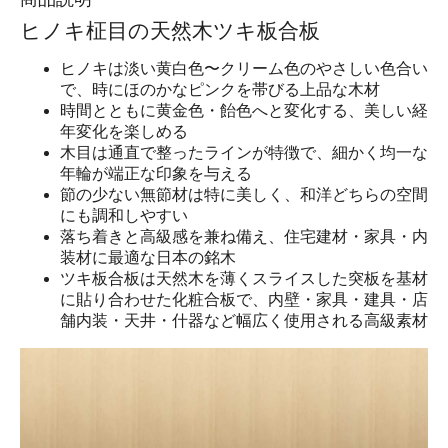
ヒノキ柾目の天然木ツキ板合板
ヒノキは淡い黄白色〜クリーム色のやさしい色合い
で、時にほのかなピンクを帯びる上品な木材
時間とともに黄金色・飴色へと変化する、美しい経
年変化を楽しめる
木目は通直で整ったラインが特徴で、細かく均一な
年輪が端正な印象を与える
節の少ない無節材は特に美しく、和洋どちらの空間
にも調和しやすい
落ち着きと高級感を兼ね備え、住宅建材・家具・内
装材に最適な日本の銘木
ツキ板合板は天然木を薄くスライスした突板を基材
に貼り合わせた化粧合板で、内壁・家具・建具・店
舗内装・天井・什器など幅広く使用される高級素材