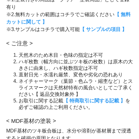
有り
※2.無料カットの範囲はコチラでご確認ください
【 無料
カットに関して 】
※3.サンプルはコチラで購入可能
【 サンプルの項目 】
< ご注意 >
天然木のため木目・色味の指定は不可
ハギ枚数（幅方向に並ぶツキ板の枚数）は原木の大
きさに由来し、ハギ枚数指定は不可
直射日光・水濡れ厳禁、変色や劣化の恐れあり
ネイチャーマーク（葉節・色ムラ・縮杢など）とス
ライスマークは天然材特有の風合いとしてご了承く
ださい【 返品交換対象外 】
お取引に関する記載
【 特商取引に関する記載 】
を
必ずご確認の上ご利用ください。
< MDF基材の塗装 >
MDF基材のツキ板合板は、水分や溶剤が基材層まで浸透
すると破損の原因となります。