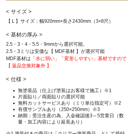
< サイズ >
【 L 】サイズ：幅920mm×長さ2430mm（3×8尺）
< 基材の厚み >
2.5・3・4・5.5・9mmから選択可能。
2.5・3ミリは安価な【 MDF基材 】が選択可能
MDF基材は
「水に弱い」「変形しやすい」基材ですので
【 返品交換対象外 】
< 仕様 >
無塗装品（仕上げ塗装はお客様で施工）※1
片面貼り／両面貼りの選択可能
無料カットサービスあり（ミリ単位指定可）※2
有償サンプルあり（250×250mm）※3
納期：受注生産の為、入金確認後3～5営業日（数
量・加工内容により延長あり）
※1.塗装付きの商品は「クリアー塗装商品」として登録