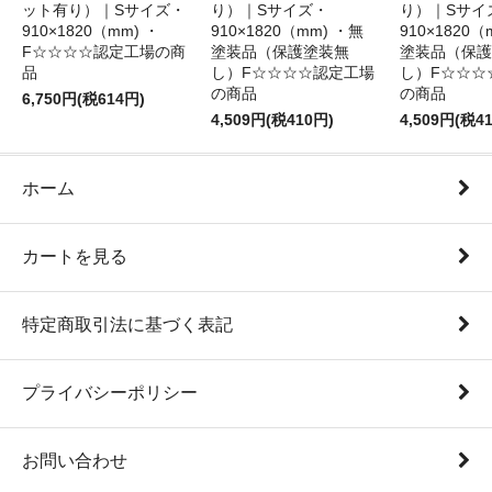
ット有り）｜Sサイズ・
り）｜Sサイズ・
り）｜Sサイ
910×1820（mm) ・
910×1820（mm) ・無
910×1820（
F☆☆☆☆認定工場の商
塗装品（保護塗装無
塗装品（保護
品
し）F☆☆☆☆認定工場
し）F☆☆☆
の商品
の商品
6,750円(税614円)
4,509円(税410円)
4,509円(税4
ホーム
カートを見る
特定商取引法に基づく表記
プライバシーポリシー
お問い合わせ