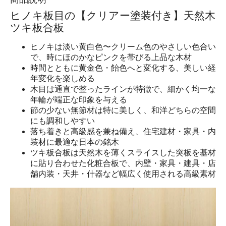
ヒノキ板目の【クリアー塗装付き】天然木
ツキ板合板
ヒノキは淡い黄白色〜クリーム色のやさしい色合い
で、時にほのかなピンクを帯びる上品な木材
時間とともに黄金色・飴色へと変化する、美しい経
年変化を楽しめる
木目は通直で整ったラインが特徴で、細かく均一な
年輪が端正な印象を与える
節の少ない無節材は特に美しく、和洋どちらの空間
にも調和しやすい
落ち着きと高級感を兼ね備え、住宅建材・家具・内
装材に最適な日本の銘木
ツキ板合板は天然木を薄くスライスした突板を基材
に貼り合わせた化粧合板で、内壁・家具・建具・店
舗内装・天井・什器など幅広く使用される高級素材