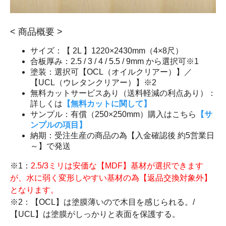
< 商品概要 >
サイズ：【 2L 】1220×2430mm（4×8尺）
合板厚み：2.5 / 3 / 4 / 5.5 / 9mm から選択可※1
塗装：選択可【OCL（オイルクリアー）】／
【UCL（ウレタンクリアー）】※2
無料カットサービスあり（送料軽減の利点あり）：
詳しくは
【無料カットに関して】
サンプル：有償（250×250mm）購入はこちら
【サ
ンプルの項目】
納期：受注生産の商品の為【入金確認後 約5営業日
～】で発送
※1：
2.5/3ミリは安価な【MDF】基材が選択できます
が、水に弱く変形しやすい基材の為【返品交換対象外】
となります。
※2：【OCL】は塗膜薄いので木目を感じられる。/
【UCL】は塗膜がしっかりと表面を保護する。