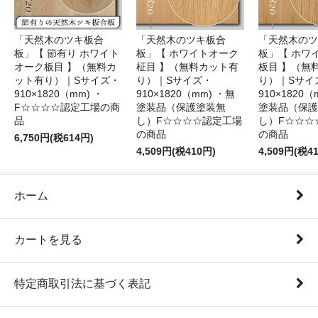
「天然木のツキ板合
「天然木のツキ板合
「天然木のツ
板」【 節有り ホワイト
板」【 ホワイトオーク
板」【 ホワ
オーク板目 】（無料カ
柾目 】（無料カット有
板目 】（無
ット有り）｜Sサイズ・
り）｜Sサイズ・
り）｜Sサイ
910×1820（mm) ・
910×1820（mm) ・無
910×1820（
F☆☆☆☆認定工場の商
塗装品（保護塗装無
塗装品（保護
品
し）F☆☆☆☆認定工場
し）F☆☆☆
の商品
の商品
6,750円(税614円)
4,509円(税410円)
4,509円(税4
ホーム
カートを見る
特定商取引法に基づく表記