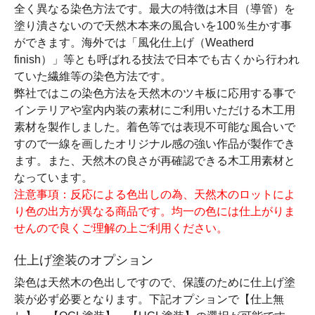
全く異なる染色方法です。最大の特徴は木目（導管）を
塗り潰さないので天然木本来の風合いを100％生かす事
ができます。海外では「風化仕上げ（Weatherd
finish）」等とも呼ばれる技法で日本でも古くから行われ
ていた繊維等の染色方法です。
弊社ではこの染色方法を天然木のツキ板に応用する事で
インテリアや室内内装の素材にご利用いただける木工用
素材を製作しました。着色等では表現不可能な風合いで
すので一線を画したオリジナル感の強い作品が製作でき
ます。また、天然木の良さが再確認できる木工用素材と
なっています。
注意事項：反応による色出しの為、天然木のロットによ
り色の出方が異なる商品です。均一の色には仕上がりま
せんので良くご理解の上ご利用ください。
仕上げ塗装のオプション
染色は天然木の色出しですので、保護のために仕上げ塗
装が必ず必要となります。下記オプションで【仕上無