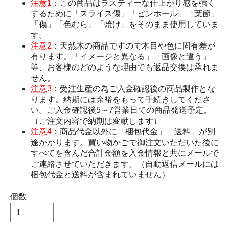
注意1
：この商品はラスティーな仕上がり感を強く
するために「スライス傷」「ピンホール」「葉節」
「傷」「色むら」「焼け」をそのまま使用していま
す。
注意2
：天然木の商品ですので木目や色に固有差が
有ります。「イメージと異なる」「画像と違う」
等、お客様のどのような理由でも返品交換は承れま
せん。
注意3
：受注生産の為ご入金確認後の商品製作とな
ります。納期には余裕をもって手続きしてくださ
い。ご入金確認後5～7営業日での商品発送予定。
（ご注文内容で納期は変動します）
注意4
：商品代金以外に「梱包代金」「送料」が別
途かかります。買い物かごで御注文いただいた後に
すべてを含んだ合計金額を入金情報と共にメールで
ご連絡させていただきます。（自動返信メールには
梱包代金と送料が含まれていません）
個数