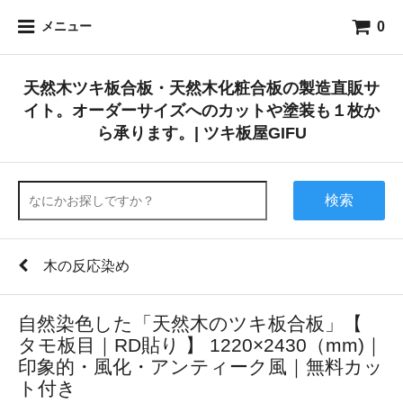
0
メニュー
天然木ツキ板合板・天然木化粧合板の製造直販サ
イト。オーダーサイズへのカットや塗装も１枚か
ら承ります。| ツキ板屋GIFU
検索
木の反応染め
自然染色した「天然木のツキ板合板」【
タモ板目｜RD貼り 】 1220×2430（mm)｜
印象的・風化・アンティーク風｜無料カッ
ト付き