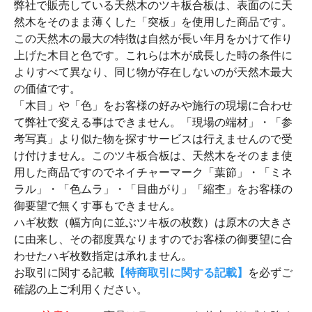
弊社で販売している天然木のツキ板合板は、表面のに天
然木をそのまま薄くした「突板」を使用した商品です。
この天然木の最大の特徴は自然が長い年月をかけて作り
上げた木目と色です。これらは木が成長した時の条件に
よりすべて異なり、同じ物が存在しないのが天然木最大
の価値です。
「木目」や「色」をお客様の好みや施行の現場に合わせ
て弊社で変える事はできません。「現場の端材」・「参
考写真」より似た物を探すサービスは行えませんので受
け付けません。このツキ板合板は、天然木をそのまま使
用した商品ですのでネイチャーマーク「葉節」・「ミネ
ラル」・「色ムラ」・「目曲がり」「縮杢」をお客様の
御要望で無くす事もできません。
ハギ枚数（幅方向に並ぶツキ板の枚数）は原木の大きさ
に由来し、その都度異なりますのでお客様の御要望に合
わせたハギ枚数指定は承れません。
お取引に関する記載
【特商取引に関する記載】
を必ずご
確認の上ご利用ください。