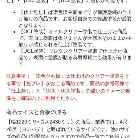
し】・【OCL塗装】・【UCL塗装】の選択が可能です。
【仕上無し】は染色済み商品ですが保護塗装の仕上
げ無しの商品です。お客様自身での保護塗装が必要
となります。
【OCL塗装】オイルクリアー塗装で仕上げた商品
で、表面に塗膜は張りませんが天然木そのままの手
触りが感じられる仕上げ塗装です。
【UCL塗装】ウレタンクリアー塗装で仕上げた商
品で、表面に塗膜が貼る為耐摩耗にも効果が有りま
す。
注意事項：「染色ツキ板」は仕上げのクリアー塗装をす
る事で【色ブレ】がおこる商品です。商品の参考画像で
「仕上無し」と「OCL・UCL塗装」の違いのイメージ画
像をご確認の上ご利用ください。
商品サイズと合板の厚み
【幅1220ミリ×長さ2430ミリ】の商品。業界では、4尺
×8尺（ヨンパチ）と呼ばれているサイズです。他のサイ
ズの商品は別登録となりますので商品一覧でご確認くだ