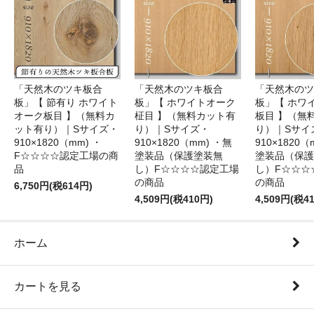
「天然木のツキ板合
「天然木のツキ板合
「天然木のツ
板」【 節有り ホワイト
板」【 ホワイトオーク
板」【 ホワ
オーク板目 】（無料カ
柾目 】（無料カット有
板目 】（無
ット有り）｜Sサイズ・
り）｜Sサイズ・
り）｜Sサイ
910×1820（mm) ・
910×1820（mm) ・無
910×1820（
F☆☆☆☆認定工場の商
塗装品（保護塗装無
塗装品（保護
品
し）F☆☆☆☆認定工場
し）F☆☆☆
の商品
の商品
6,750円(税614円)
4,509円(税410円)
4,509円(税4
ホーム
カートを見る